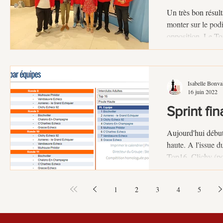
Un très bon résult
monter sur le po
opposition. Le To
Isabelle Bonva
16 juin 2022
Sprint fi
Aujourd'hui début
haute. A l'issue d
Top16, Clichy (pou
1
2
3
4
5