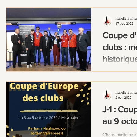
Arthur Maçon réa
Maître...
Isabelle Bonva
17 oct. 2022
Coupe d'
clubs : m
historique
Clichy vice-cham
Isabelle Bonva
2 oct. 2022
J-1 : Cou
au 9 oct
Clichy participe 