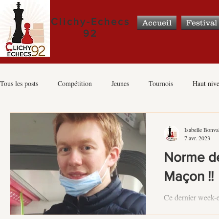
Clichy-Echecs
Accueil
Festival
92
Tous les posts
Compétition
Jeunes
Tournois
Haut niv
Vie du club
Féminines
Scolaires
Grands événements 
Isabelle Bonva
7 avr. 2023
Norme de
Maçon !!
Ce dernier week-e
Nationales (sauf 