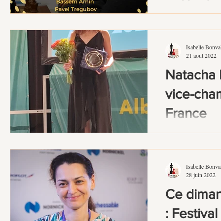
Isabelle Bonva
21 août 2022
Natacha
vice-cha
France
Championnat de Fr
Natacha élimine 
Schippke, Pauline
Isabelle Bonva
elle...
28 juin 2022
Ce diman
: Festival