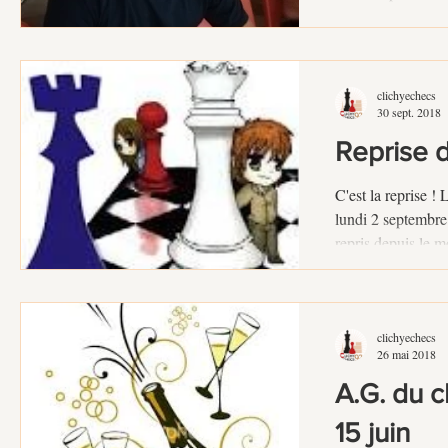
organise désor
POUR ENFANTS (débutants) avec Joa
MOUHAMAD, maî
clichyechecs
30 sept. 2018
Reprise 
C'est la reprise ! 
lundi 2 septembre.
repris depuis le m
clichyechecs
26 mai 2018
A.G. du c
15 juin