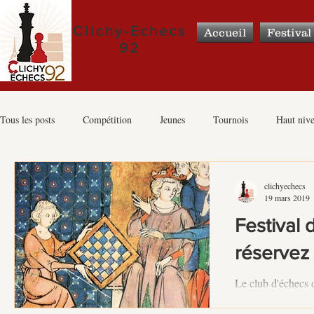
Clichy-Echecs
Accueil
Festival
92
Tous les posts
Compétition
Jeunes
Tournois
Haut niv
Vie du club
Féminines
Scolaires
Grands événements 
clichyechecs
19 mars 2019
Festival d
réservez l
Le club d'échecs 
partenariat avec l