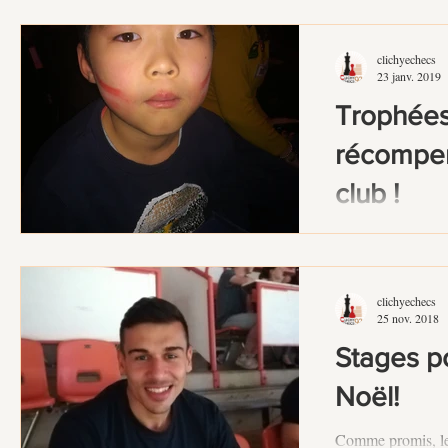
Mécénat le Festiva
clichyechecs
23 janv. 2019
Trophées 
récompen
club !
Ce mardi 22 janvi
récompensé 4 joue
Trophées des Sp
clichyechecs
championne...
25 nov. 2018
Stages po
Noël!
Comme promis, le