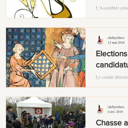
L'Assemblée génér
tiendra dans les l
clichyechecs
12 mai 2018
Elections
candidat
Le comité directeu
de la prochaine A
15 juin 2018, pour
clichyechecs
4 avr. 2018
Chasse a