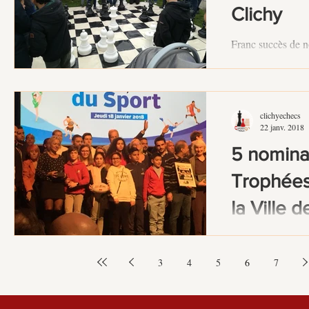
Clichy
Franc succès de n
"Chasse aux oeufs
Clichy ce lundi. L
clichyechecs
22 janv. 2018
5 nomina
Trophées
la Ville d
Jeudi dernier, se 
de la Ville de Cli
3
4
5
6
7
Rutebeuf. Notre cl